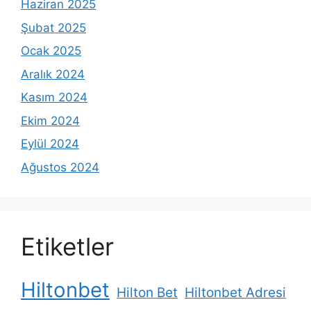
Haziran 2025
Şubat 2025
Ocak 2025
Aralık 2024
Kasım 2024
Ekim 2024
Eylül 2024
Ağustos 2024
Etiketler
Hiltonbet
Hilton Bet
Hiltonbet Adresi