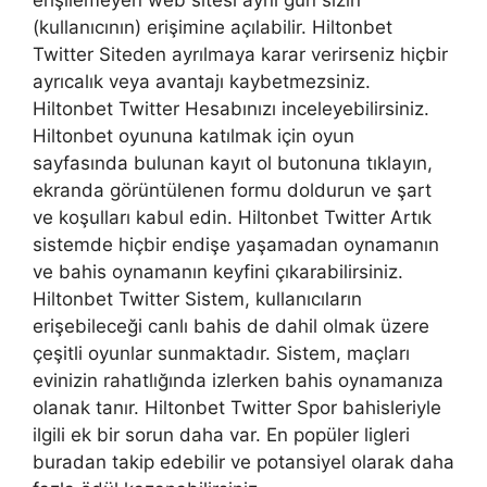
erişilemeyen web sitesi aynı gün sizin
(kullanıcının) erişimine açılabilir. Hiltonbet
Twitter Siteden ayrılmaya karar verirseniz hiçbir
ayrıcalık veya avantajı kaybetmezsiniz.
Hiltonbet Twitter Hesabınızı inceleyebilirsiniz.
Hiltonbet oyununa katılmak için oyun
sayfasında bulunan kayıt ol butonuna tıklayın,
ekranda görüntülenen formu doldurun ve şart
ve koşulları kabul edin. Hiltonbet Twitter Artık
sistemde hiçbir endişe yaşamadan oynamanın
ve bahis oynamanın keyfini çıkarabilirsiniz.
Hiltonbet Twitter Sistem, kullanıcıların
erişebileceği canlı bahis de dahil olmak üzere
çeşitli oyunlar sunmaktadır. Sistem, maçları
evinizin rahatlığında izlerken bahis oynamanıza
olanak tanır. Hiltonbet Twitter Spor bahisleriyle
ilgili ek bir sorun daha var. En popüler ligleri
buradan takip edebilir ve potansiyel olarak daha