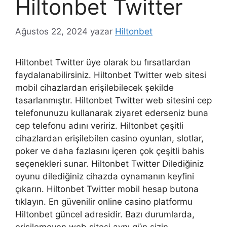
Hiltonbet Twitter
Ağustos 22, 2024
yazar
Hiltonbet
Hiltonbet Twitter üye olarak bu fırsatlardan
faydalanabilirsiniz. Hiltonbet Twitter web sitesi
mobil cihazlardan erişilebilecek şekilde
tasarlanmıştır. Hiltonbet Twitter web sitesini cep
telefonunuzu kullanarak ziyaret ederseniz buna
cep telefonu adını veririz. Hiltonbet çeşitli
cihazlardan erişilebilen casino oyunları, slotlar,
poker ve daha fazlasını içeren çok çeşitli bahis
seçenekleri sunar. Hiltonbet Twitter Dilediğiniz
oyunu dilediğiniz cihazda oynamanın keyfini
çıkarın. Hiltonbet Twitter mobil hesap butona
tıklayın. En güvenilir online casino platformu
Hiltonbet güncel adresidir. Bazı durumlarda,