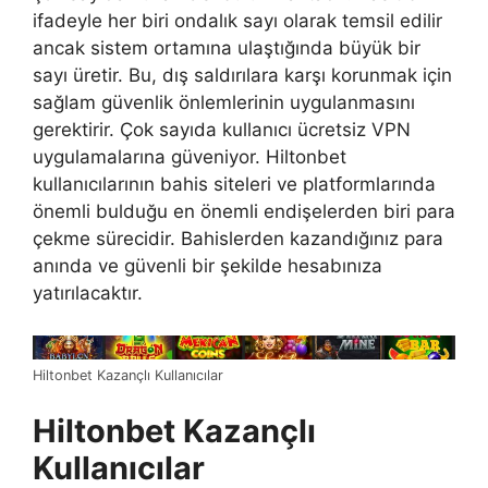
ifadeyle her biri ondalık sayı olarak temsil edilir
ancak sistem ortamına ulaştığında büyük bir
sayı üretir. Bu, dış saldırılara karşı korunmak için
sağlam güvenlik önlemlerinin uygulanmasını
gerektirir. Çok sayıda kullanıcı ücretsiz VPN
uygulamalarına güveniyor. Hiltonbet
kullanıcılarının bahis siteleri ve platformlarında
önemli bulduğu en önemli endişelerden biri para
çekme sürecidir. Bahislerden kazandığınız para
anında ve güvenli bir şekilde hesabınıza
yatırılacaktır.
Hiltonbet Kazançlı Kullanıcılar
Hiltonbet Kazançlı
Kullanıcılar