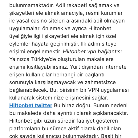
bulunmamaktadır. Adil rekabeti sağlamak ve
şikayetleri ele almak amacıyla, resmi kurumlar
ile yasal casino siteleri arasındaki adil olmayan
uygulamaları önlemek ve ayrıca Hiltonbet
üyeliğiyle ilgili şikayetleri ele almak için özel
eylemler hayata geçirilmiştir. İlk adım siteye
erişimi engellemektir.
Hiltonbet vpn bağlantısı
Yalnızca Türkiye’de oluşturulan makalelere
erişimi kısıtlayabilirsiniz. Yurt dışından internete
erişen kullanıcılar herhangi bir bağlantı
sorunuyla karşılaşmayacak ve zahmetsizce
bağlanabilecek. Bu, birisinin bir VPN uygulaması
kullanarak sisteminize erişmesini sağlar.
Hiltonbet twitter
Bu biraz doğru. Bunun nedeni
bu makalede daha ayrıntılı olarak açıklanacaktır.
Hiltonbet gibi uzun süredir faaliyet gösteren
platformların bu sürece aktif olarak dahil olan
çok sayıda kullanıcısı bulunmaktadır. Basit bir