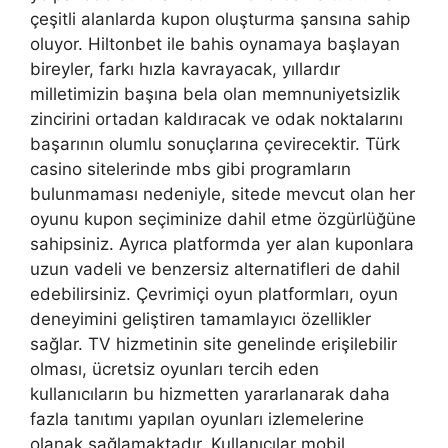
çeşitli alanlarda kupon oluşturma şansına sahip
oluyor. Hiltonbet ile bahis oynamaya başlayan
bireyler, farkı hızla kavrayacak, yıllardır
milletimizin başına bela olan memnuniyetsizlik
zincirini ortadan kaldıracak ve odak noktalarını
başarının olumlu sonuçlarına çevirecektir. Türk
casino sitelerinde mbs gibi programların
bulunmaması nedeniyle, sitede mevcut olan her
oyunu kupon seçiminize dahil etme özgürlüğüne
sahipsiniz. Ayrıca platformda yer alan kuponlara
uzun vadeli ve benzersiz alternatifleri de dahil
edebilirsiniz. Çevrimiçi oyun platformları, oyun
deneyimini geliştiren tamamlayıcı özellikler
sağlar. TV hizmetinin site genelinde erişilebilir
olması, ücretsiz oyunları tercih eden
kullanıcıların bu hizmetten yararlanarak daha
fazla tanıtımı yapılan oyunları izlemelerine
olanak sağlamaktadır. Kullanıcılar mobil