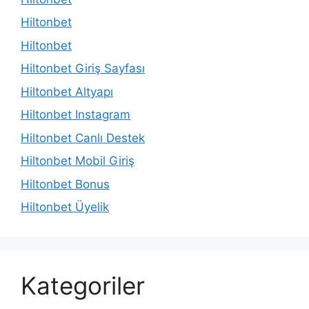
Hiltonbet
Hiltonbet
Hiltonbet Giriş Sayfası
Hiltonbet Altyapı
Hiltonbet Instagram
Hiltonbet Canlı Destek
Hiltonbet Mobil Giriş
Hiltonbet Bonus
Hiltonbet Üyelik
Kategoriler