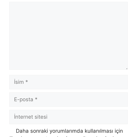
Yorum
İsim
E-
posta
İnternet
sitesi
Daha sonraki yorumlarımda kullanılması için