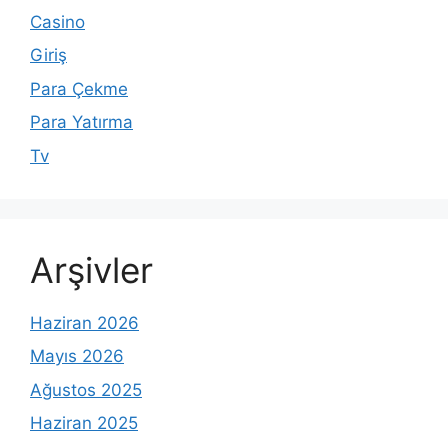
Casino
Giriş
Para Çekme
Para Yatırma
Tv
Arşivler
Haziran 2026
Mayıs 2026
Ağustos 2025
Haziran 2025