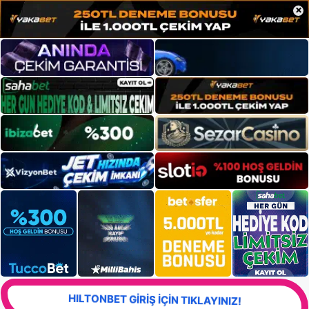
×
HILTONBET GİRİŞ İÇİN TIKLAYINIZ!