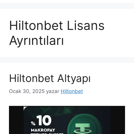
Hiltonbet Lisans
Ayrıntıları
Hiltonbet Altyapı
Ocak 30, 2025
yazar
Hiltonbet