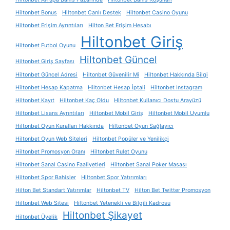
Hiltonbet Bonus
Hiltonbet Canlı Destek
Hiltonbet Casino Oyunu
Hiltonbet Erişim Ayrıntıları
Hilton Bet Erişim Hesabı
Hiltonbet Giriş
Hiltonbet Futbol Oyunu
Hiltonbet Güncel
Hiltonbet Giriş Sayfası
Hiltonbet Güncel Adresi
Hiltonbet Güvenilir Mi
Hiltonbet Hakkında Bilgi
Hiltonbet Hesap Kapatma
Hiltonbet Hesap İptali
Hiltonbet Instagram
Hiltonbet Kayıt
Hiltonbet Kaç Oldu
Hiltonbet Kullanıcı Dostu Arayüzü
Hiltonbet Lisans Ayrıntıları
Hiltonbet Mobil Giriş
Hiltonbet Mobil Uyumlu
Hiltonbet Oyun Kuralları Hakkında
Hiltonbet Oyun Sağlayıcı
Hiltonbet Oyun Web Siteleri
Hiltonbet Popüler ve Yenilikçi
Hiltonbet Promosyon Oranı
Hiltonbet Rulet Oyunu
Hiltonbet Sanal Casino Faaliyetleri
Hiltonbet Sanal Poker Masası
Hiltonbet Spor Bahisler
Hiltonbet Spor Yatırımları
Hilton Bet Standart Yatırımlar
Hiltonbet TV
Hilton Bet Twitter Promosyon
Hiltonbet Web Sitesi
Hiltonbet Yetenekli ve Bilgili Kadrosu
Hiltonbet Şikayet
Hiltonbet Üyelik