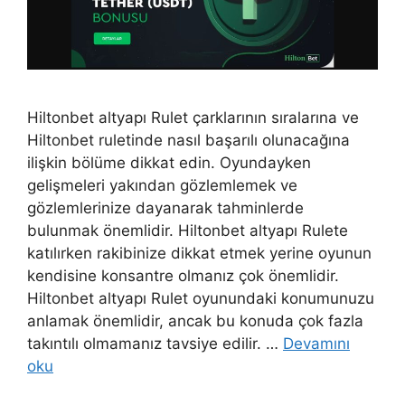
Hiltonbet altyapı Rulet çarklarının sıralarına ve
Hiltonbet ruletinde nasıl başarılı olunacağına
ilişkin bölüme dikkat edin. Oyundayken
gelişmeleri yakından gözlemlemek ve
gözlemlerinize dayanarak tahminlerde
bulunmak önemlidir. Hiltonbet altyapı Rulete
katılırken rakibinize dikkat etmek yerine oyunun
kendisine konsantre olmanız çok önemlidir.
Hiltonbet altyapı Rulet oyunundaki konumunuzu
anlamak önemlidir, ancak bu konuda çok fazla
takıntılı olmamanız tavsiye edilir. …
Devamını
oku