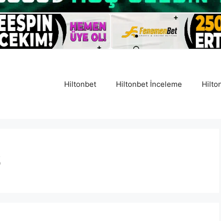
Hiltonbet
Hiltonbet İnceleme
Hilto
6