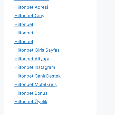
Hiltonbet Adresi
Hiltonbet Giriş
Hiltonbet
Hiltonbet
Hiltonbet
Hiltonbet Giriş Sayfası
Hiltonbet Altyapı
Hiltonbet Instagram
Hiltonbet Canlı Destek
Hiltonbet Mobil Giriş
Hiltonbet Bonus
Hiltonbet Üyelik