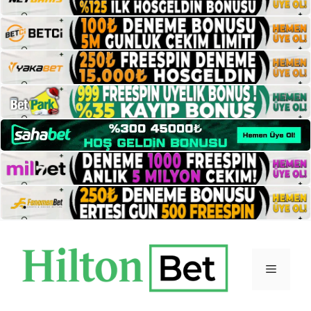
İçeriğe
atla
Menü