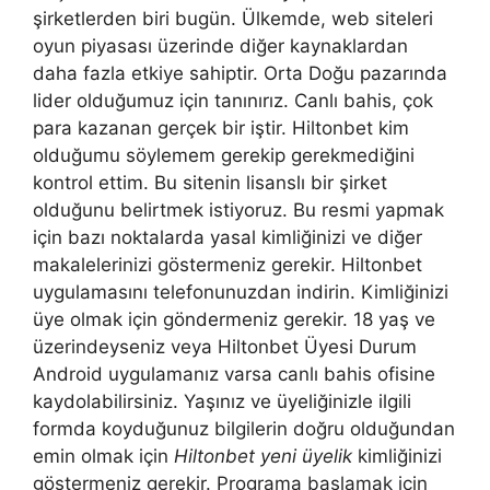
şirketlerden biri bugün. Ülkemde, web siteleri
oyun piyasası üzerinde diğer kaynaklardan
daha fazla etkiye sahiptir. Orta Doğu pazarında
lider olduğumuz için tanınırız. Canlı bahis, çok
para kazanan gerçek bir iştir. Hiltonbet kim
olduğumu söylemem gerekip gerekmediğini
kontrol ettim. Bu sitenin lisanslı bir şirket
olduğunu belirtmek istiyoruz. Bu resmi yapmak
için bazı noktalarda yasal kimliğinizi ve diğer
makalelerinizi göstermeniz gerekir. Hiltonbet
uygulamasını telefonunuzdan indirin. Kimliğinizi
üye olmak için göndermeniz gerekir. 18 yaş ve
üzerindeyseniz veya Hiltonbet Üyesi Durum
Android uygulamanız varsa canlı bahis ofisine
kaydolabilirsiniz. Yaşınız ve üyeliğinizle ilgili
formda koyduğunuz bilgilerin doğru olduğundan
emin olmak için
Hiltonbet yeni üyelik
kimliğinizi
göstermeniz gerekir. Programa başlamak için