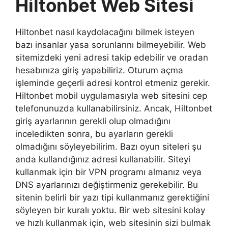
Hiltonbet Web Sitesi
Hiltonbet nasıl kaydolacağını bilmek isteyen
bazı insanlar yasa sorunlarını bilmeyebilir. Web
sitemizdeki yeni adresi takip edebilir ve oradan
hesabınıza giriş yapabiliriz. Oturum açma
işleminde geçerli adresi kontrol etmeniz gerekir.
Hiltonbet mobil uygulamasıyla web sitesini cep
telefonunuzda kullanabilirsiniz. Ancak, Hiltonbet
giriş ayarlarının gerekli olup olmadığını
inceledikten sonra, bu ayarların gerekli
olmadığını söyleyebilirim. Bazı oyun siteleri şu
anda kullandığınız adresi kullanabilir. Siteyi
kullanmak için bir VPN programı almanız veya
DNS ayarlarınızı değiştirmeniz gerekebilir. Bu
sitenin belirli bir yazı tipi kullanmanız gerektiğini
söyleyen bir kuralı yoktu. Bir web sitesini kolay
ve hızlı kullanmak için, web sitesinin sizi bulmak