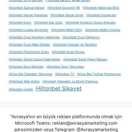
Hiltonbet Giriş Sayfası
Hiltonbet Güncel Adresi
Hiltonbet Güvenilir Mi
Hiltonbet Hakkında Bilgi
Hiltonbet Hesap Kapatma
Hiltonbet Hesap İptali
Hiltonbet Instagram
Hiltonbet Kayıt
Hiltonbet Kaç Oldu
Hiltonbet Kullanıcı Dostu Arayüzü
Hiltonbet Lisans Ayrıntıları
Hiltonbet Mobil Giriş
Hiltonbet Mobil Uyumlu
Hiltonbet Oyun Kuralları Hakkında
Hiltonbet Oyun Sağlayıcı
Hiltonbet Oyun Web Siteleri
Hiltonbet Popüler ve Yenilikçi
Hiltonbet Promosyon Oranı
Hiltonbet Rulet Oyunu
Hiltonbet Sanal Casino Faaliyetleri
Hiltonbet Sanal Poker Masası
Hiltonbet Spor Bahisler
Hiltonbet Spor Yatırımları
Hilton Bet Standart Yatırımlar
Hiltonbet TV
Hilton Bet Twitter Promosyon
Hiltonbet Web Sitesi
Hiltonbet Yetenekli ve Bilgili Kadrosu
Hiltonbet Şikayet
Hiltonbet Üyelik
"Avrasya'nın en büyük reklam platformunda olmak için
Microsoft Teams:
reklam@avrasyamarketing.com
adresimizden veya Telegram: @Avrasyamarketing