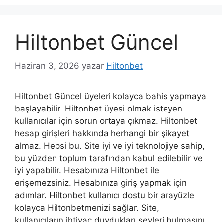
Hiltonbet Güncel
Haziran 3, 2026
yazar
Hiltonbet
Hiltonbet Güncel üyeleri kolayca bahis yapmaya
başlayabilir. Hiltonbet üyesi olmak isteyen
kullanıcılar için sorun ortaya çıkmaz. Hiltonbet
hesap girişleri hakkında herhangi bir şikayet
almaz. Hepsi bu. Site iyi ve iyi teknolojiye sahip,
bu yüzden toplum tarafından kabul edilebilir ve
iyi yapabilir. Hesabınıza Hiltonbet ile
erişemezsiniz. Hesabınıza giriş yapmak için
adımlar. Hiltonbet kullanıcı dostu bir arayüzle
kolayca Hiltonbetmenizi sağlar. Site,
kullanıcıların ihtiyaç duydukları şeyleri bulmasını