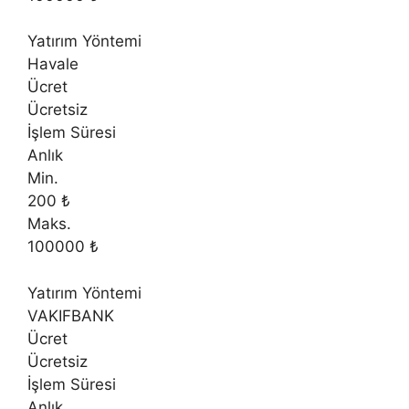
Yatırım Yöntemi
Havale
Ücret
Ücretsiz
İşlem Süresi
Anlık
Min.
200 ₺
Maks.
100000 ₺
Yatırım Yöntemi
VAKIFBANK
Ücret
Ücretsiz
İşlem Süresi
Anlık