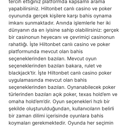
tercih ettiğiniz platformda kapsamlı arama
yapabilirsiniz. Hiltonbet canlı casino ve poker
oyununda gerçek kişilere karşı bahis oynama
imkanı sunmaktadır. Anında işlemlerle her iki
dünyanın da en iyisine sahip olabilirsiniz: gerçek
bir casinonun heyecanı ve çevrimiçi casinonun
rahatlığı. İşte Hiltonbet canlı casino ve poker
platformunda mevcut olan bahis
seçeneklerinden bazıları. Mevcut oyun
seçeneklerinden bazıları bakara, rulet ve
blackjack’tir. İşte Hiltonbet canlı casino poker
uygulamasında mevcut olan bahis
seçeneklerinden bazıları. Oynanabilecek poker
türlerinden bazıları açık poker, texas hold’em ve
omaha hold’em’dir. Oyun seçenekleri hızlı bir
şekilde oluşturulduğundan, kullanıcıların belirli
bir zaman dilimi içerisinde oyunlara bahis
koymaları gerekmektedir. Oyunda her seçimin