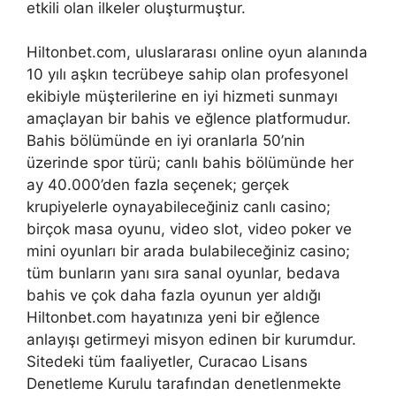
etkili olan ilkeler oluşturmuştur.
Hiltonbet.com, uluslararası online oyun alanında
10 yılı aşkın tecrübeye sahip olan profesyonel
ekibiyle müşterilerine en iyi hizmeti sunmayı
amaçlayan bir bahis ve eğlence platformudur.
Bahis bölümünde en iyi oranlarla 50’nin
üzerinde spor türü; canlı bahis bölümünde her
ay 40.000’den fazla seçenek; gerçek
krupiyelerle oynayabileceğiniz canlı casino;
birçok masa oyunu, video slot, video poker ve
mini oyunları bir arada bulabileceğiniz casino;
tüm bunların yanı sıra sanal oyunlar, bedava
bahis ve çok daha fazla oyunun yer aldığı
Hiltonbet.com hayatınıza yeni bir eğlence
anlayışı getirmeyi misyon edinen bir kurumdur.
Sitedeki tüm faaliyetler, Curacao Lisans
Denetleme Kurulu tarafından denetlenmekte