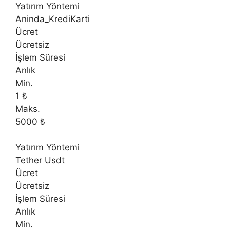
Yatırım Yöntemi
Aninda_KrediKarti
Ücret
Ücretsiz
İşlem Süresi
Anlık
Min.
1 ₺
Maks.
5000 ₺
Yatırım Yöntemi
Tether Usdt
Ücret
Ücretsiz
İşlem Süresi
Anlık
Min.