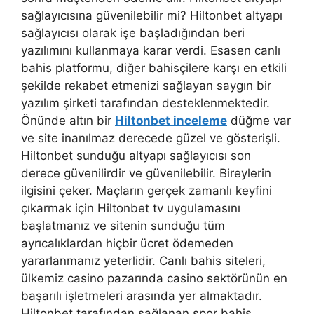
sağlayıcısına güvenilebilir mi? Hiltonbet altyapı
sağlayıcısı olarak işe başladığından beri
yazılımını kullanmaya karar verdi. Esasen canlı
bahis platformu, diğer bahisçilere karşı en etkili
şekilde rekabet etmenizi sağlayan saygın bir
yazılım şirketi tarafından desteklenmektedir.
Önünde altın bir
Hiltonbet inceleme
düğme var
ve site inanılmaz derecede güzel ve gösterişli.
Hiltonbet sunduğu altyapı sağlayıcısı son
derece güvenilirdir ve güvenilebilir. Bireylerin
ilgisini çeker. Maçların gerçek zamanlı keyfini
çıkarmak için Hiltonbet tv uygulamasını
başlatmanız ve sitenin sunduğu tüm
ayrıcalıklardan hiçbir ücret ödemeden
yararlanmanız yeterlidir. Canlı bahis siteleri,
ülkemiz casino pazarında casino sektörünün en
başarılı işletmeleri arasında yer almaktadır.
Hiltonbet tarafından sağlanan spor bahis