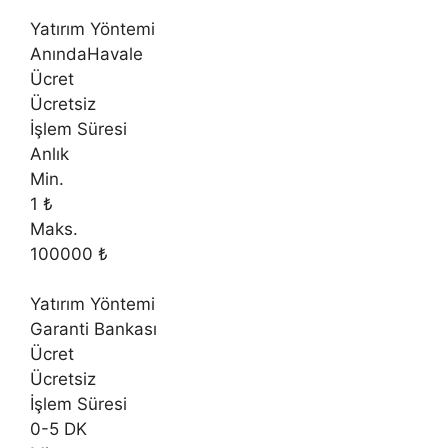
Yatırım Yöntemi
AnındaHavale
Ücret
Ücretsiz
İşlem Süresi
Anlık
Min.
1 ₺
Maks.
100000 ₺
Yatırım Yöntemi
Garanti Bankası
Ücret
Ücretsiz
İşlem Süresi
0-5 DK