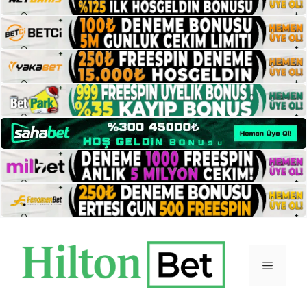
İçeriğe
atla
Menü