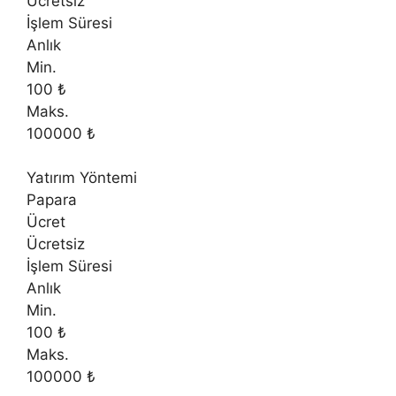
Ücretsiz
İşlem Süresi
Anlık
Min.
100 ₺
Maks.
100000 ₺
Yatırım Yöntemi
Papara
Ücret
Ücretsiz
İşlem Süresi
Anlık
Min.
100 ₺
Maks.
100000 ₺