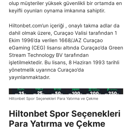
olup müşteriler yüksek güvenlikli bir ortamda en
keyifli oyunları oynama imkanına sahiptir.
Hiltonbet.com’un içeriği , onaylı takma adlar da
dahil olmak üzere, Curaçao Valisi tarafından 1
Ekim 1996’da verilen 1668/JAZ Curaçao
eGaming (CEG) lisansı altında Curaçao’da Green
Stream Technology BV tarafından
işletilmektedir. Bu lisans, 8 Haziran 1993 tarihli
yönetmelik uyarınca Curaçao’da
yayınlanmaktadır.
Hiltonbet Spor Seçenekleri Para Yatırma ve Çekme
Hiltonbet Spor Seçenekleri
Para Yatırma ve Çekme