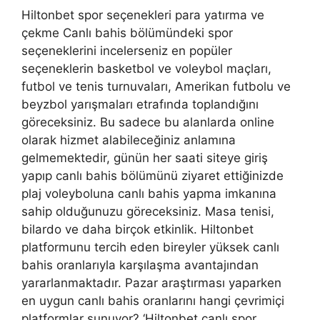
Hiltonbet spor seçenekleri para yatırma ve
çekme Canlı bahis bölümündeki spor
seçeneklerini incelerseniz en popüler
seçeneklerin basketbol ve voleybol maçları,
futbol ve tenis turnuvaları, Amerikan futbolu ve
beyzbol yarışmaları etrafında toplandığını
göreceksiniz. Bu sadece bu alanlarda online
olarak hizmet alabileceğiniz anlamına
gelmemektedir, günün her saati siteye giriş
yapıp canlı bahis bölümünü ziyaret ettiğinizde
plaj voleyboluna canlı bahis yapma imkanına
sahip olduğunuzu göreceksiniz. Masa tenisi,
bilardo ve daha birçok etkinlik. Hiltonbet
platformunu tercih eden bireyler yüksek canlı
bahis oranlarıyla karşılaşma avantajından
yararlanmaktadır. Pazar araştırması yaparken
en uygun canlı bahis oranlarını hangi çevrimiçi
platformlar sunuyor? ‘Hiltonbet canlı spor