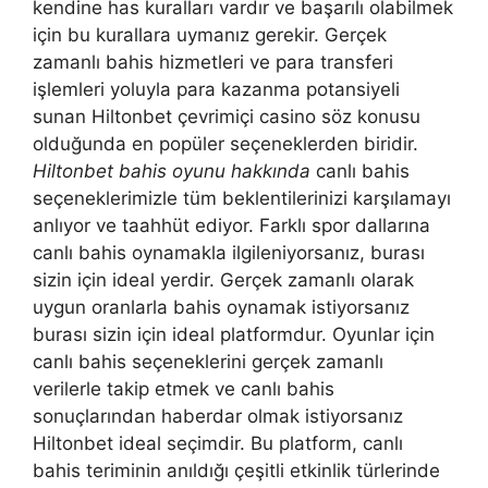
kendine has kuralları vardır ve başarılı olabilmek
için bu kurallara uymanız gerekir. Gerçek
zamanlı bahis hizmetleri ve para transferi
işlemleri yoluyla para kazanma potansiyeli
sunan Hiltonbet çevrimiçi casino söz konusu
olduğunda en popüler seçeneklerden biridir.
Hiltonbet bahis oyunu hakkında
canlı bahis
seçeneklerimizle tüm beklentilerinizi karşılamayı
anlıyor ve taahhüt ediyor. Farklı spor dallarına
canlı bahis oynamakla ilgileniyorsanız, burası
sizin için ideal yerdir. Gerçek zamanlı olarak
uygun oranlarla bahis oynamak istiyorsanız
burası sizin için ideal platformdur. Oyunlar için
canlı bahis seçeneklerini gerçek zamanlı
verilerle takip etmek ve canlı bahis
sonuçlarından haberdar olmak istiyorsanız
Hiltonbet ideal seçimdir. Bu platform, canlı
bahis teriminin anıldığı çeşitli etkinlik türlerinde