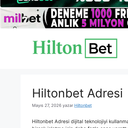
İçeriğe
atla
Hiltonbet Adresi
Mayıs 27, 2026
yazar
Hiltonbet
Hiltonbet Adresi dijital teknolojiyi kullan