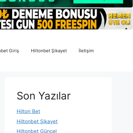
nbet Giriş
Hiltonbet Şikayet
İletişim
Son Yazılar
Hilton Bet
Hiltonbet Şikayet
Hiltonbet Güncel