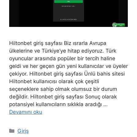
Hiltonbet giriş sayfası Biz ısrarla Avrupa
ülkelerine ve Türkiye’ye hitap ediyoruz. Türk
oyuncular arasında popüler bir tercih haline
geldi ve her geçen gün yeni kullanıcılar ve üyeler
çekiyor. Hiltonbet giriş sayfası Ünlü bahis sitesi
Hiltonbet kullanıcısı olarak çok çeşitli
seçeneklere sahip olmak olumsuz bir durum
değildir. Hiltonbet giriş sayfası Sonuç olarak
potansiyel kullanıcıların sıklıkla aradığı …
Devamını oku
Kategoriler
Giriş