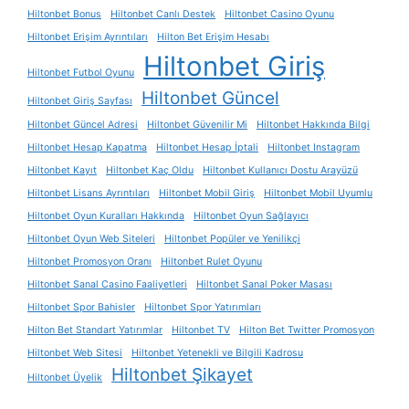
Hiltonbet Bonus
Hiltonbet Canlı Destek
Hiltonbet Casino Oyunu
Hiltonbet Erişim Ayrıntıları
Hilton Bet Erişim Hesabı
Hiltonbet Giriş
Hiltonbet Futbol Oyunu
Hiltonbet Güncel
Hiltonbet Giriş Sayfası
Hiltonbet Güncel Adresi
Hiltonbet Güvenilir Mi
Hiltonbet Hakkında Bilgi
Hiltonbet Hesap Kapatma
Hiltonbet Hesap İptali
Hiltonbet Instagram
Hiltonbet Kayıt
Hiltonbet Kaç Oldu
Hiltonbet Kullanıcı Dostu Arayüzü
Hiltonbet Lisans Ayrıntıları
Hiltonbet Mobil Giriş
Hiltonbet Mobil Uyumlu
Hiltonbet Oyun Kuralları Hakkında
Hiltonbet Oyun Sağlayıcı
Hiltonbet Oyun Web Siteleri
Hiltonbet Popüler ve Yenilikçi
Hiltonbet Promosyon Oranı
Hiltonbet Rulet Oyunu
Hiltonbet Sanal Casino Faaliyetleri
Hiltonbet Sanal Poker Masası
Hiltonbet Spor Bahisler
Hiltonbet Spor Yatırımları
Hilton Bet Standart Yatırımlar
Hiltonbet TV
Hilton Bet Twitter Promosyon
Hiltonbet Web Sitesi
Hiltonbet Yetenekli ve Bilgili Kadrosu
Hiltonbet Şikayet
Hiltonbet Üyelik