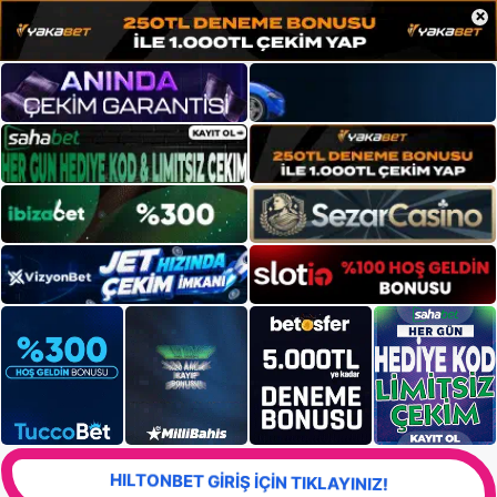
×
HILTONBET GİRİŞ İÇİN TIKLAYINIZ!