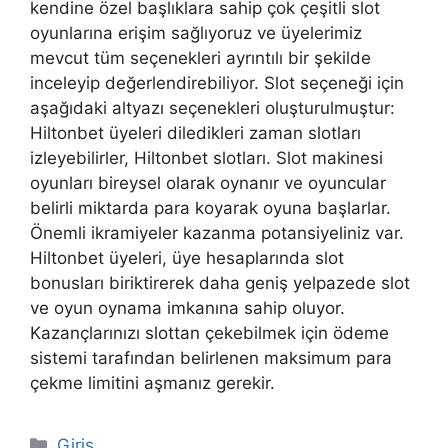
kendine özel başlıklara sahip çok çeşitli slot
oyunlarına erişim sağlıyoruz ve üyelerimiz
mevcut tüm seçenekleri ayrıntılı bir şekilde
inceleyip değerlendirebiliyor. Slot seçeneği için
aşağıdaki altyazı seçenekleri oluşturulmuştur:
Hiltonbet üyeleri diledikleri zaman slotları
izleyebilirler, Hiltonbet slotları. Slot makinesi
oyunları bireysel olarak oynanır ve oyuncular
belirli miktarda para koyarak oyuna başlarlar.
Önemli ikramiyeler kazanma potansiyeliniz var.
Hiltonbet üyeleri, üye hesaplarında slot
bonusları biriktirerek daha geniş yelpazede slot
ve oyun oynama imkanına sahip oluyor.
Kazançlarınızı slottan çekebilmek için ödeme
sistemi tarafından belirlenen maksimum para
çekme limitini aşmanız gerekir.
Kategoriler
Giriş