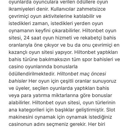
oyunlarda oyunculara verilen ödüllere oyun
ikramiyeleri denir. Kullanıcılar zahmetsizce
çevrimiçi oyun aktivitelerine katılabilir ve
istedikleri zaman, istedikleri yerden oyun
oynamanın keyfini çıkarabilirler. Hiltonbet oyun
sitesi, 24 saat oyun hizmeti ve rekabetçi bahis
oranlarıyla öne çıkıyor ve bu da onu çevrimiçi en
kazançlı oyun sitesi yapıyor. Hiltonbet yaptıkları
bahis türüne bakılmaksızın tüm spor bahisleri ve
casino oyunlarında bonuslarla
ödüllendirilmektedir.
Hiltonbet maç öncesi
bahisler
Her oyun için çeşitli oranlar sunuyoruz
ve üyeler, seçilen oyunlarda yaptıkları bahis
veya para yatırma miktarlarına göre bonuslar
alabilirler. Hiltonbet oyun sitesi, oyun türlerinin
ana kategorileri için başlıklar geliştirmiştir. Slot
makinesini oynamak için oynamak istediğiniz
casinonun adını seçmeniz gerekir. Her biri