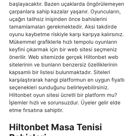
başlayacaktır. Bazen uçaklarda öngörülemeyen
çarpanlara sahip kazalar yaşanır. Oyuncuların,
uçağın talihsiz inişinden önce bahislerini
tamamlamaları gerekmektedir. Aksi takdirde
oyunu kaybetme riskiyle karşı karşıya kalırsınız.
Mükemmel grafiklerle hızlı tempolu oyunların
keyfini çıkarmak için bir web sitesi seçmeniz
önerilir. Web sitemizde gerçek Hiltonbet web
sitelerinin ve bunların benzersiz özelliklerinin
kapsamlı bir listesi bulunmaktadır. Siteleri
karşılaştırarak hangi platformun en uygun fiyatlı
seçenekleri sunduğunu belirleyebilirsiniz.
Hiltonbet oyun sitesi ücretli bir platform mu?
İşlemler hızlı ve sorunsuzdur. Üyeler gelir elde
etme fırsatına sahiptir.
Hiltonbet Masa Tenisi