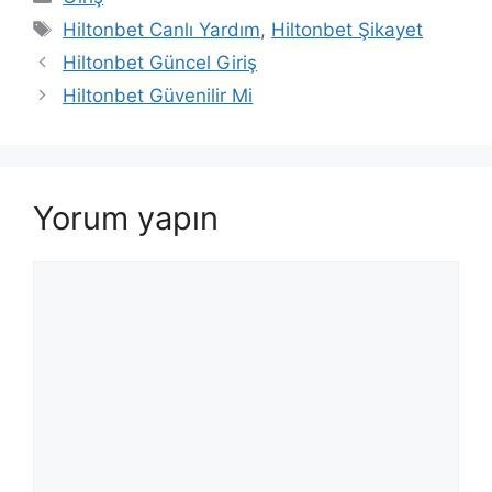
Etiketler
Hiltonbet Canlı Yardım
,
Hiltonbet Şikayet
Hiltonbet Güncel Giriş
Hiltonbet Güvenilir Mi
Yorum yapın
Yorum