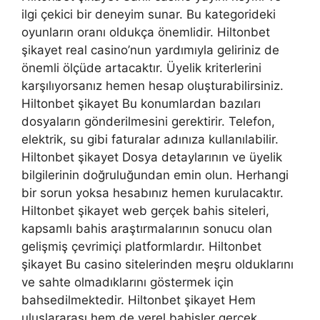
ilgi çekici bir deneyim sunar. Bu kategorideki
oyunların oranı oldukça önemlidir. Hiltonbet
şikayet real casino’nun yardımıyla geliriniz de
önemli ölçüde artacaktır. Üyelik kriterlerini
karşılıyorsanız hemen hesap oluşturabilirsiniz.
Hiltonbet şikayet Bu konumlardan bazıları
dosyaların gönderilmesini gerektirir. Telefon,
elektrik, su gibi faturalar adınıza kullanılabilir.
Hiltonbet şikayet Dosya detaylarının ve üyelik
bilgilerinin doğruluğundan emin olun. Herhangi
bir sorun yoksa hesabınız hemen kurulacaktır.
Hiltonbet şikayet web gerçek bahis siteleri,
kapsamlı bahis araştırmalarının sonucu olan
gelişmiş çevrimiçi platformlardır. Hiltonbet
şikayet Bu casino sitelerinden meşru olduklarını
ve sahte olmadıklarını göstermek için
bahsedilmektedir. Hiltonbet şikayet Hem
uluslararası hem de yerel bahisler gerçek