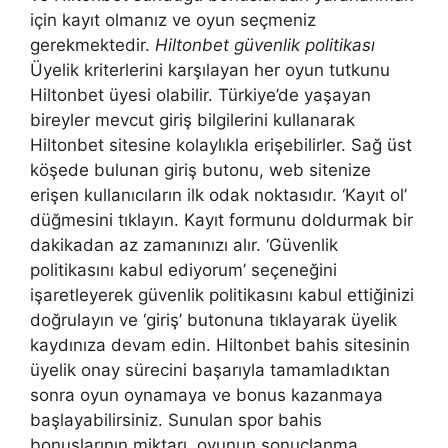
için kayıt olmanız ve oyun seçmeniz
gerekmektedir.
Hiltonbet güvenlik politikası
Üyelik kriterlerini karşılayan her oyun tutkunu
Hiltonbet üyesi olabilir. Türkiye’de yaşayan
bireyler mevcut giriş bilgilerini kullanarak
Hiltonbet sitesine kolaylıkla erişebilirler. Sağ üst
köşede bulunan giriş butonu, web sitenize
erişen kullanıcıların ilk odak noktasıdır. ‘Kayıt ol’
düğmesini tıklayın. Kayıt formunu doldurmak bir
dakikadan az zamanınızı alır. ‘Güvenlik
politikasını kabul ediyorum’ seçeneğini
işaretleyerek güvenlik politikasını kabul ettiğinizi
doğrulayın ve ‘giriş’ butonuna tıklayarak üyelik
kaydınıza devam edin. Hiltonbet bahis sitesinin
üyelik onay sürecini başarıyla tamamladıktan
sonra oyun oynamaya ve bonus kazanmaya
başlayabilirsiniz. Sunulan spor bahis
bonuslarının miktarı, oyunun sonuçlanma