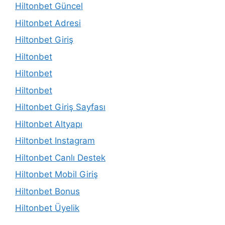
Hiltonbet Güncel
Hiltonbet Adresi
Hiltonbet Giriş
Hiltonbet
Hiltonbet
Hiltonbet
Hiltonbet Giriş Sayfası
Hiltonbet Altyapı
Hiltonbet Instagram
Hiltonbet Canlı Destek
Hiltonbet Mobil Giriş
Hiltonbet Bonus
Hiltonbet Üyelik