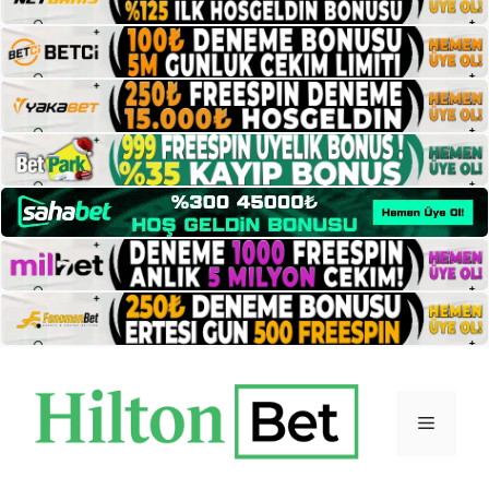
İçeriğe
atla
Menü