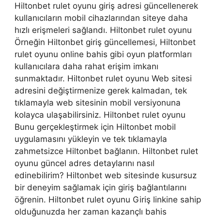
Hiltonbet rulet oyunu giriş adresi güncellenerek
kullanıcıların mobil cihazlarından siteye daha
hızlı erişmeleri sağlandı. Hiltonbet rulet oyunu
Örneğin Hiltonbet giriş güncellemesi, Hiltonbet
rulet oyunu online bahis gibi oyun platformları
kullanıcılara daha rahat erişim imkanı
sunmaktadır. Hiltonbet rulet oyunu Web sitesi
adresini değiştirmenize gerek kalmadan, tek
tıklamayla web sitesinin mobil versiyonuna
kolayca ulaşabilirsiniz. Hiltonbet rulet oyunu
Bunu gerçekleştirmek için Hiltonbet mobil
uygulamasını yükleyin ve tek tıklamayla
zahmetsizce Hiltonbet bağlanın. Hiltonbet rulet
oyunu güncel adres detaylarını nasıl
edinebilirim? Hiltonbet web sitesinde kusursuz
bir deneyim sağlamak için giriş bağlantılarını
öğrenin. Hiltonbet rulet oyunu Giriş linkine sahip
olduğunuzda her zaman kazançlı bahis