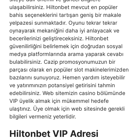
ulaşabilirsiniz. Hiltonbet mevcut en popüler
bahis seçeneklerini tartışan geniş bir makale
yelpazesi sunmaktadır. Oyunu tekrar tekrar
oynayarak mekaniğini daha iyi anlayacak ve
becerilerinizi geliştireceksiniz. Hiltonbet
güvenilirliğini belirlemek için doğrudan sosyal
medya platformlarında arama yaparak cevabı
bulabilirsiniz. Cazip promosyonumuzun bir
parçası olarak en popüler slot makinelerimizden
bazılarını sunuyoruz. Hemen yardım isteyebilir
ve yatırımınızın potansiyel getirisini tahmin
edebilirsiniz. Web sitemizin casino bölümünde
VIP üyelik almak için mükemmel hedefe
ulaştınız. Üye olmak için web sitesinde gerekli
bilgileri vermeniz yeterlidir.
Hiltonbet VIP Adresi