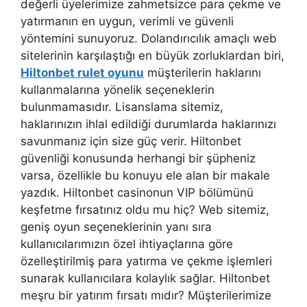
değerli üyelerimize zahmetsizce para çekme ve
yatırmanın en uygun, verimli ve güvenli
yöntemini sunuyoruz. Dolandırıcılık amaçlı web
sitelerinin karşılaştığı en büyük zorluklardan biri,
Hiltonbet rulet oyunu
müşterilerin haklarını
kullanmalarına yönelik seçeneklerin
bulunmamasıdır. Lisanslama sitemiz,
haklarınızın ihlal edildiği durumlarda haklarınızı
savunmanız için size güç verir. Hiltonbet
güvenliği konusunda herhangi bir şüpheniz
varsa, özellikle bu konuyu ele alan bir makale
yazdık. Hiltonbet casinonun VIP bölümünü
keşfetme fırsatınız oldu mu hiç? Web sitemiz,
geniş oyun seçeneklerinin yanı sıra
kullanıcılarımızın özel ihtiyaçlarına göre
özelleştirilmiş para yatırma ve çekme işlemleri
sunarak kullanıcılara kolaylık sağlar. Hiltonbet
meşru bir yatırım fırsatı mıdır? Müşterilerimize