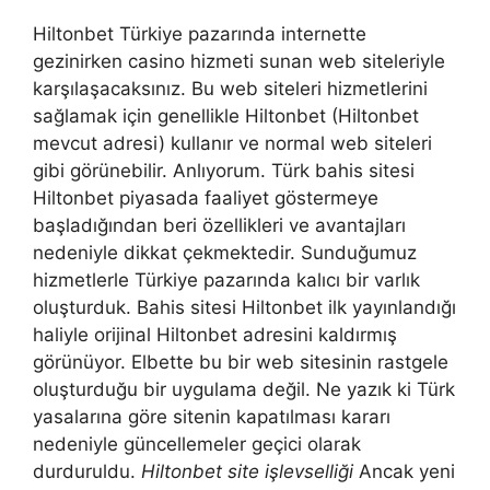
Hiltonbet Türkiye pazarında internette
gezinirken casino hizmeti sunan web siteleriyle
karşılaşacaksınız. Bu web siteleri hizmetlerini
sağlamak için genellikle Hiltonbet (Hiltonbet
mevcut adresi) kullanır ve normal web siteleri
gibi görünebilir. Anlıyorum. Türk bahis sitesi
Hiltonbet piyasada faaliyet göstermeye
başladığından beri özellikleri ve avantajları
nedeniyle dikkat çekmektedir. Sunduğumuz
hizmetlerle Türkiye pazarında kalıcı bir varlık
oluşturduk. Bahis sitesi Hiltonbet ilk yayınlandığı
haliyle orijinal Hiltonbet adresini kaldırmış
görünüyor. Elbette bu bir web sitesinin rastgele
oluşturduğu bir uygulama değil. Ne yazık ki Türk
yasalarına göre sitenin kapatılması kararı
nedeniyle güncellemeler geçici olarak
durduruldu.
Hiltonbet site işlevselliği
Ancak yeni