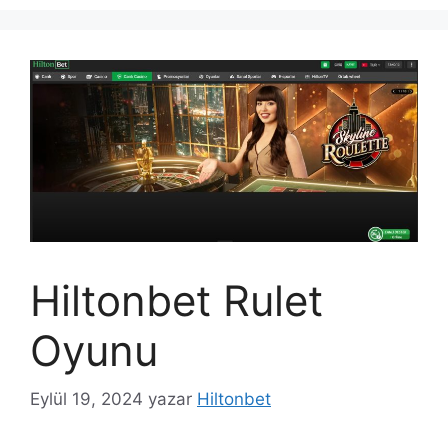
Hiltonbet Rulet
Oyunu
Eylül 19, 2024
yazar
Hiltonbet